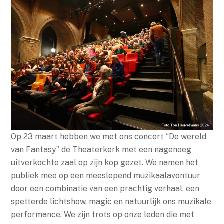
Op 23 maart hebben we met ons concert “De wereld
van Fantasy” de Theaterkerk met een nagenoeg
uitverkochte zaal op zijn kop gezet. We namen het
publiek mee op een meeslepend muzikaalavontuur
door een combinatie van een prachtig verhaal, een
spetterde lichtshow, magic en natuurlijk ons muzikale
performance. We zijn trots op onze leden die met